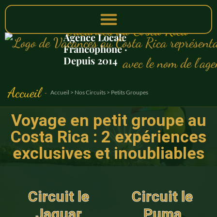
Vacances au Costa Rica
Agence Locale
Francophone ·
Depuis 2014
Accueil
-
Accueil > Nos Circuits > Petits Groupes
Voyage en petit groupe au
Costa Rica : 2 expériences
exclusives et inoubliables
Circuit le
Circuit le
Jaguar
Puma